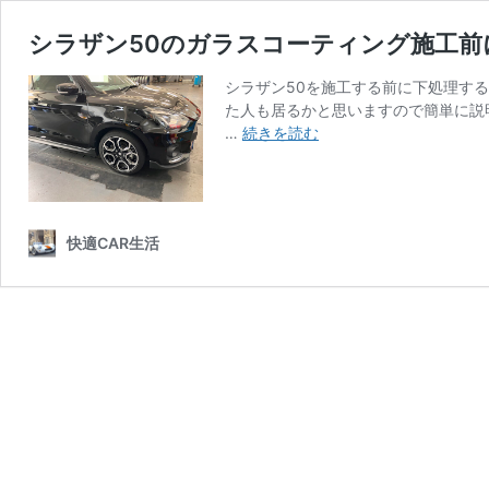
シラザン50のガラスコーティング施工前
シラザン50を施工する前に下処理する
た人も居るかと思いますので簡単に説
シ
…
続きを読む
ラ
ザ
ン
50
快適CAR生活
の
ガ
ラ
ス
コ
ー
テ
ィ
ン
グ
施