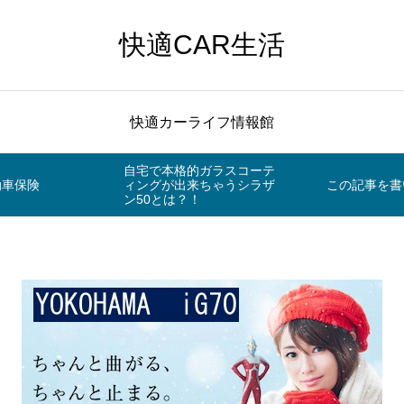
快適CAR生活
快適カーライフ情報館
自宅で本格的ガラスコーテ
動車保険
ィングが出来ちゃうシラザ
この記事を書
ン50とは？！